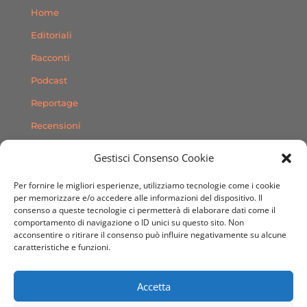
Home
Editoriali
Racconti
Podcast
Reportage
Recensioni
Consigli
Gestisci Consenso Cookie
Storie
Per fornire le migliori esperienze, utilizziamo tecnologie come i cookie
Contatti
per memorizzare e/o accedere alle informazioni del dispositivo. Il
consenso a queste tecnologie ci permetterà di elaborare dati come il
comportamento di navigazione o ID unici su questo sito. Non
SEGUICI SUI SOCIAL
acconsentire o ritirare il consenso può influire negativamente su alcune
caratteristiche e funzioni.
Accetta