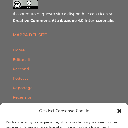
Il contenuto di questo sito è disponibile con Licenza
Creative Commons Attribuzione 4.0 Internazionale
.
MAPPA DEL SITO
Home
Editoriali
Racconti
Podcast
Reportage
Recensioni
Consigli
Gestisci Consenso Cookie
Storie
Per fornire le migliori esperienze, utilizziamo tecnologie come i cookie
Contatti
per memorizzare e/o accedere alle informazioni del dispositivo. Il