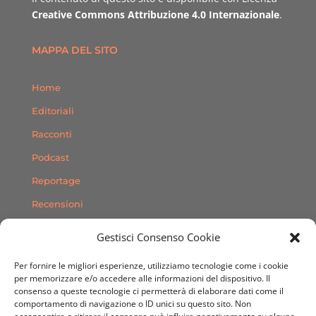
Creative Commons Attribuzione 4.0 Internazionale
.
MAPPA DEL SITO
Home
Editoriali
Racconti
Podcast
Reportage
Recensioni
Consigli
Gestisci Consenso Cookie
Storie
Per fornire le migliori esperienze, utilizziamo tecnologie come i cookie
Contatti
per memorizzare e/o accedere alle informazioni del dispositivo. Il
consenso a queste tecnologie ci permetterà di elaborare dati come il
comportamento di navigazione o ID unici su questo sito. Non
SEGUICI SUI SOCIAL