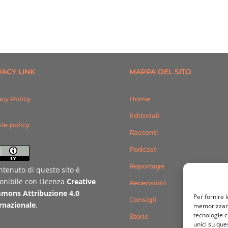
VACY LINK
MAPPA DEL SITO
acy Policy
Home
Editoriali
ie policy
Racconti
Podcast
Reportage
ontenuto di questo sito è
onibile con Licenza
Creative
Recensioni
mons Attribuzione 4.0
Per fornire 
Consigli
rnazionale
.
memorizzare 
tecnologie c
Storie
unici su que