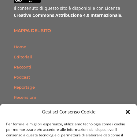
Il contenuto di questo sito è disponibile con Licenza
Creative Commons Attribuzione 4.0 Internazionale
.
MAPPA DEL SITO
Home
Editoriali
Racconti
Podcast
Reportage
Recensioni
Consigli
Gestisci Consenso Cookie
Storie
Per fornire le migliori esperienze, utilizziamo tecnologie come i cookie
Contatti
per memorizzare e/o accedere alle informazioni del dispositivo. Il
consenso a queste tecnologie ci permetterà di elaborare dati come il