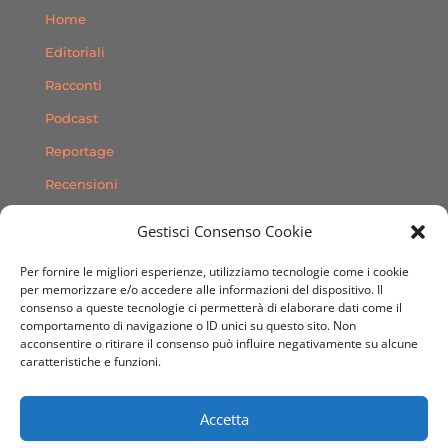
Home
Editoriali
Racconti
Podcast
Reportage
Recensioni
Consigli
Gestisci Consenso Cookie
Storie
Per fornire le migliori esperienze, utilizziamo tecnologie come i cookie
Contatti
per memorizzare e/o accedere alle informazioni del dispositivo. Il
consenso a queste tecnologie ci permetterà di elaborare dati come il
comportamento di navigazione o ID unici su questo sito. Non
SEGUICI SUI SOCIAL
acconsentire o ritirare il consenso può influire negativamente su alcune
caratteristiche e funzioni.
Accetta