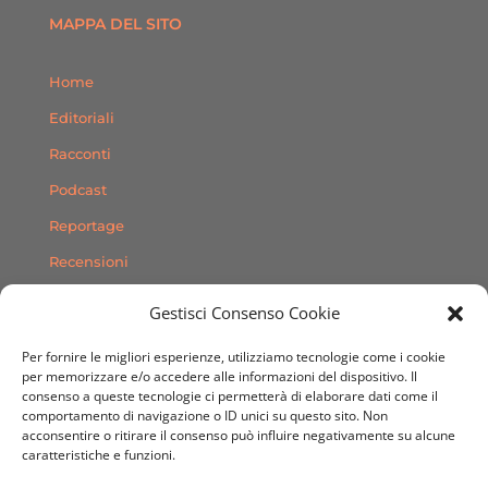
MAPPA DEL SITO
Home
Editoriali
Racconti
Podcast
Reportage
Recensioni
Consigli
Gestisci Consenso Cookie
Storie
Per fornire le migliori esperienze, utilizziamo tecnologie come i cookie
Contatti
per memorizzare e/o accedere alle informazioni del dispositivo. Il
consenso a queste tecnologie ci permetterà di elaborare dati come il
comportamento di navigazione o ID unici su questo sito. Non
SEGUICI SUI SOCIAL
acconsentire o ritirare il consenso può influire negativamente su alcune
caratteristiche e funzioni.