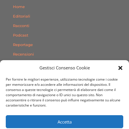
Home
Editoriali
Racconti
Podcast
Reportage
Recensioni
Consigli
Gestisci Consenso Cookie
Storie
Per fornire le migliori esperienze, utilizziamo tecnologie come i cookie
Contatti
per memorizzare e/o accedere alle informazioni del dispositivo. Il
consenso a queste tecnologie ci permetterà di elaborare dati come il
comportamento di navigazione o ID unici su questo sito. Non
SEGUICI SUI SOCIAL
acconsentire o ritirare il consenso può influire negativamente su alcune
caratteristiche e funzioni.
Accetta