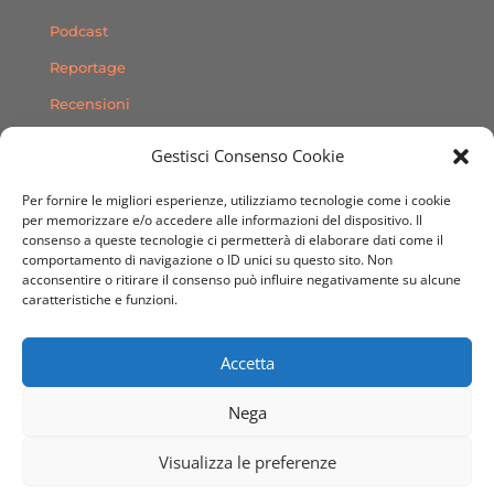
Podcast
Reportage
Recensioni
Consigli
Gestisci Consenso Cookie
Storie
Per fornire le migliori esperienze, utilizziamo tecnologie come i cookie
Contatti
per memorizzare e/o accedere alle informazioni del dispositivo. Il
consenso a queste tecnologie ci permetterà di elaborare dati come il
comportamento di navigazione o ID unici su questo sito. Non
SEGUICI SUI SOCIAL
acconsentire o ritirare il consenso può influire negativamente su alcune
caratteristiche e funzioni.
Accetta
Nega
© 2020 Sito Web realizzato da
Dimensioni Creative
Visualizza le preferenze
Agenzia Grafica & Web