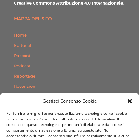
Creative Commons Attribuzione 4.0 Internazionale
.
MAPPA DEL SITO
Home
Editoriali
Racconti
Podcast
Reportage
Recensioni
Consigli
Gestisci Consenso Cookie
Storie
Per fornire le migliori esperienze, utilizziamo tecnologie come i cookie
Contatti
per memorizzare e/o accedere alle informazioni del dispositivo. Il
consenso a queste tecnologie ci permetterà di elaborare dati come il
comportamento di navigazione o ID unici su questo sito. Non
SEGUICI SUI SOCIAL
acconsentire o ritirare il consenso può influire negativamente su alcune