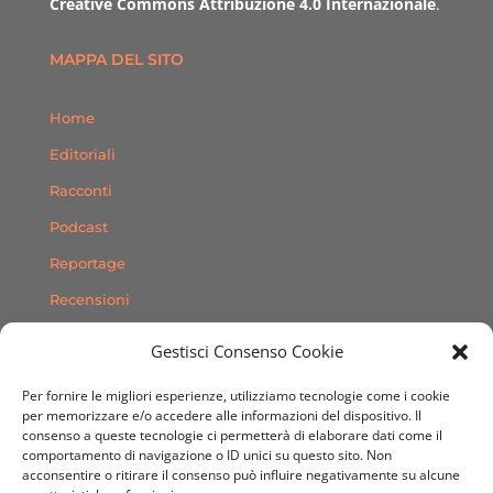
Creative Commons Attribuzione 4.0 Internazionale
.
MAPPA DEL SITO
Home
Editoriali
Racconti
Podcast
Reportage
Recensioni
Consigli
Gestisci Consenso Cookie
Storie
Per fornire le migliori esperienze, utilizziamo tecnologie come i cookie
Contatti
per memorizzare e/o accedere alle informazioni del dispositivo. Il
consenso a queste tecnologie ci permetterà di elaborare dati come il
comportamento di navigazione o ID unici su questo sito. Non
SEGUICI SUI SOCIAL
acconsentire o ritirare il consenso può influire negativamente su alcune