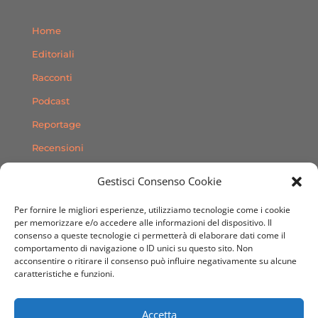
Home
Editoriali
Racconti
Podcast
Reportage
Recensioni
Consigli
Gestisci Consenso Cookie
Storie
Per fornire le migliori esperienze, utilizziamo tecnologie come i cookie
Contatti
per memorizzare e/o accedere alle informazioni del dispositivo. Il
consenso a queste tecnologie ci permetterà di elaborare dati come il
comportamento di navigazione o ID unici su questo sito. Non
SEGUICI SUI SOCIAL
acconsentire o ritirare il consenso può influire negativamente su alcune
caratteristiche e funzioni.
Accetta