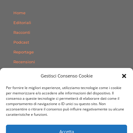
Home
Editoriali
Racconti
Podcast
Reportage
Recensioni
Consigli
Gestisci Consenso Cookie
Storie
Per fornire le migliori esperienze, utilizziamo tecnologie come i cookie
Contatti
per memorizzare e/o accedere alle informazioni del dispositivo. Il
consenso a queste tecnologie ci permetterà di elaborare dati come il
comportamento di navigazione o ID unici su questo sito. Non
SEGUICI SUI SOCIAL
acconsentire o ritirare il consenso può influire negativamente su alcune
caratteristiche e funzioni.
Accetta