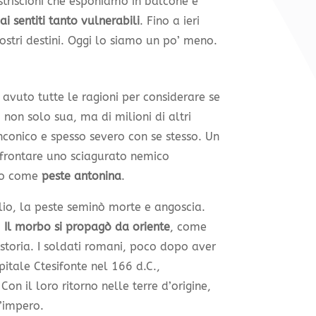
striscioni che esponiamo in balcone e
i sentiti tanto vulnerabili
. Fino a ieri
ostri destini. Oggi lo siamo un po’ meno.
uto tutte le ragioni per considerare se
non solo sua, ma di milioni di altri
conico e spesso severo con se stesso. Un
frontare uno sciagurato nemico
oto come
peste antonina
.
lio, la peste seminò morte e angoscia.
.
Il morbo si propagò da oriente
, come
storia. I soldati romani, poco dopo aver
pitale Ctesifonte nel 166 d.C.,
 Con il loro ritorno nelle terre d’origine,
l’impero.