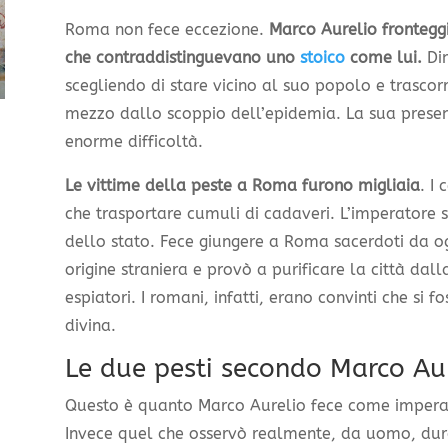
Roma non fece eccezione.
Marco Aurelio fronteggi
che contraddistinguevano uno
stoico
come lui.
Dim
scegliendo di stare vicino al suo popolo e trascor
mezzo dallo scoppio dell’epidemia. La sua presenz
enorme difficoltà.
Le vittime della peste a Roma furono migliaia
. I
che trasportare cumuli di cadaveri. L’imperatore s
dello stato. Fece giungere a Roma sacerdoti da ogn
origine straniera e provò a purificare la città dall
espiatori. I romani, infatti, erano convinti che si 
divina.
Le due pesti secondo Marco Au
Questo è quanto Marco Aurelio fece come imperato
Invece quel che osservò realmente, da uomo, dura