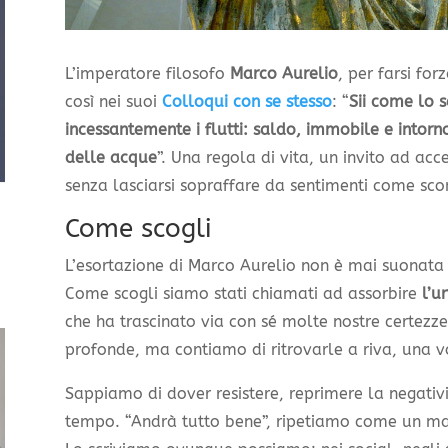
L’imperatore filosofo
Marco Aurelio
, per farsi for
così nei suoi
Colloqui con s
e
stesso
: “
Sii come lo s
incessantemente i flutti: saldo, immobile e intorno 
delle acque
”. Una regola di vita, un invito ad acc
senza lasciarsi sopraffare da sentimenti come scon
Come scogli
L’esortazione di Marco Aurelio non è mai suonat
Come scogli siamo stati chiamati ad assorbire
l’u
che ha trascinato via con sé molte nostre certezz
profonde, ma contiamo di ritrovarle a riva, una v
Sappiamo di dover resistere, reprimere la negativi
tempo. “Andrà tutto bene”, ripetiamo come un mantr