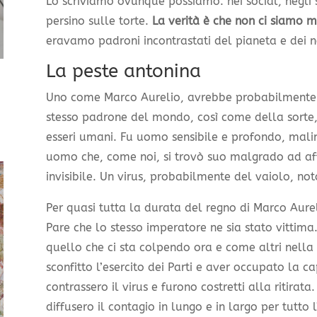
Lo scriviamo ovunque possiamo: nei social, negli 
persino sulle torte.
La verità è che non ci siamo ma
eravamo padroni incontrastati del pianeta e dei n
La peste antonina
Uno come Marco Aurelio, avrebbe probabilmente av
stesso padrone del mondo, così come della sorte, 
esseri umani. Fu uomo sensibile e profondo, malin
uomo che, come noi, si trovò suo malgrado ad af
invisibile. Un virus, probabilmente del vaiolo, n
Per quasi tutta la durata del regno di Marco Aure
Pare che lo stesso imperatore ne sia stato vittima
quello che ci sta colpendo ora e come altri nella 
sconfitto l’esercito dei Parti e aver occupato la ca
contrassero il virus e furono costretti alla ritirata.
diffusero il contagio in lungo e in largo per tutto 