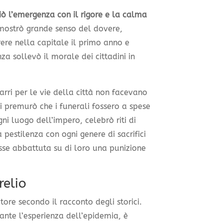
ò l’emergenza con il rigore e la calma
ostrò grande senso del dovere,
rere nella capitale il primo anno e
a sollevò il morale dei cittadini in
 carri per le vie della città non facevano
i premurò che i funerali fossero a spese
i luogo dell’impero, celebrò riti di
a pestilenza con ogni genere di sacrifici
fosse abbattuta su di loro una punizione
relio
re secondo il racconto degli storici.
nte l’esperienza dell’epidemia, è