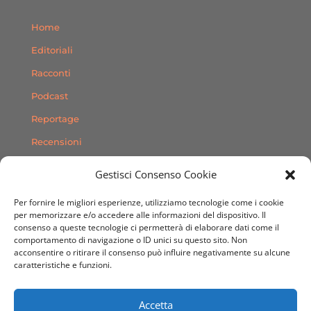
Home
Editoriali
Racconti
Podcast
Reportage
Recensioni
Consigli
Gestisci Consenso Cookie
Storie
Per fornire le migliori esperienze, utilizziamo tecnologie come i cookie
Contatti
per memorizzare e/o accedere alle informazioni del dispositivo. Il
consenso a queste tecnologie ci permetterà di elaborare dati come il
comportamento di navigazione o ID unici su questo sito. Non
SEGUICI SUI SOCIAL
acconsentire o ritirare il consenso può influire negativamente su alcune
caratteristiche e funzioni.
Accetta