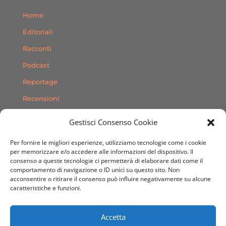
Home
Editoriali
Racconti
Podcast
Reportage
Recensioni
Consigli
Gestisci Consenso Cookie
Storie
Per fornire le migliori esperienze, utilizziamo tecnologie come i cookie
Contatti
per memorizzare e/o accedere alle informazioni del dispositivo. Il
consenso a queste tecnologie ci permetterà di elaborare dati come il
comportamento di navigazione o ID unici su questo sito. Non
SEGUICI SUI SOCIAL
acconsentire o ritirare il consenso può influire negativamente su alcune
caratteristiche e funzioni.
Accetta