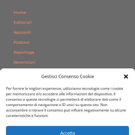
Home
Editoriali
Racconti
Podcast
Reportage
Recensioni
Consigli
Gestisci Consenso Cookie
Storie
Per fornire le migliori esperienze, utilizziamo tecnologie come i cookie
Contatti
per memorizzare e/o accedere alle informazioni del dispositivo. Il
consenso a queste tecnologie ci permetterà di elaborare dati come il
comportamento di navigazione o ID unici su questo sito. Non
SEGUICI SUI SOCIAL
acconsentire o ritirare il consenso può influire negativamente su alcune
caratteristiche e funzioni.
Accetta