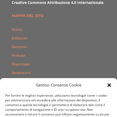
Creative Commons Attribuzione 4.0 Internazionale
.
MAPPA DEL SITO
Home
Editoriali
Racconti
Podcast
Reportage
Recensioni
Consigli
Gestisci Consenso Cookie
Storie
Per fornire le migliori esperienze, utilizziamo tecnologie come i cookie
Contatti
per memorizzare e/o accedere alle informazioni del dispositivo. Il
consenso a queste tecnologie ci permetterà di elaborare dati come il
comportamento di navigazione o ID unici su questo sito. Non
SEGUICI SUI SOCIAL
acconsentire o ritirare il consenso può influire negativamente su alcune