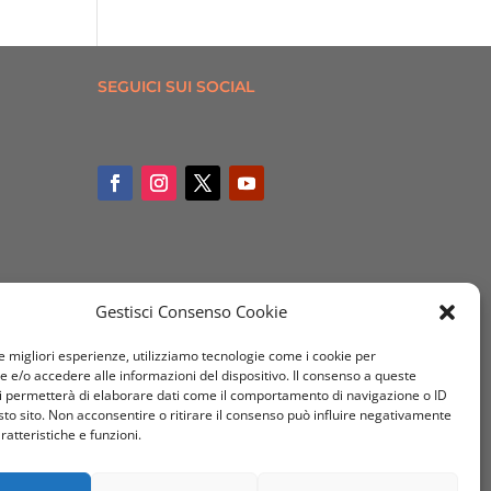
SEGUICI SUI SOCIAL
Gestisci Consenso Cookie
le migliori esperienze, utilizziamo tecnologie come i cookie per
e/o accedere alle informazioni del dispositivo. Il consenso a queste
i permetterà di elaborare dati come il comportamento di navigazione o ID
sto sito. Non acconsentire o ritirare il consenso può influire negativamente
ratteristiche e funzioni.