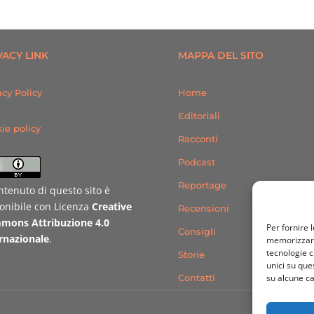
VACY LINK
MAPPA DEL SITO
acy Policy
Home
Editoriali
ie policy
Racconti
Podcast
Reportage
ontenuto di questo sito è
onibile con Licenza
Creative
Recensioni
mons Attribuzione 4.0
Per fornire 
Consigli
rnazionale
.
memorizzare 
tecnologie c
Storie
unici su que
Contatti
su alcune ca