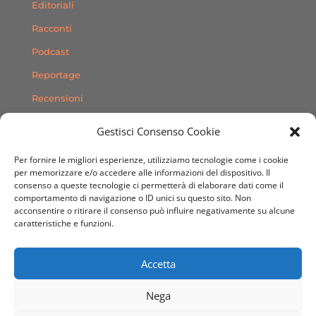
Editoriali
Racconti
Podcast
Reportage
Recensioni
Consigli
Gestisci Consenso Cookie
Storie
Per fornire le migliori esperienze, utilizziamo tecnologie come i cookie
Contatti
per memorizzare e/o accedere alle informazioni del dispositivo. Il
consenso a queste tecnologie ci permetterà di elaborare dati come il
comportamento di navigazione o ID unici su questo sito. Non
SEGUICI SUI SOCIAL
acconsentire o ritirare il consenso può influire negativamente su alcune
caratteristiche e funzioni.
Accetta
Nega