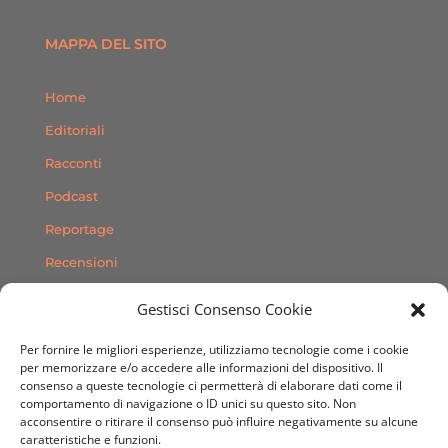
MAPPA DEL SITO
Home
Editoriali
Racconti
Podcast
Reportage
Recensioni
Consigli
Gestisci Consenso Cookie
Storie
Per fornire le migliori esperienze, utilizziamo tecnologie come i cookie
Contatti
per memorizzare e/o accedere alle informazioni del dispositivo. Il
consenso a queste tecnologie ci permetterà di elaborare dati come il
comportamento di navigazione o ID unici su questo sito. Non
SEGUICI SUI SOCIAL
acconsentire o ritirare il consenso può influire negativamente su alcune
caratteristiche e funzioni.