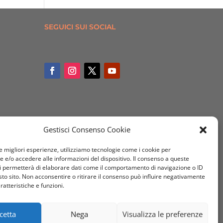
SEGUICI SUI SOCIAL
Gestisci Consenso Cookie
le migliori esperienze, utilizziamo tecnologie come i cookie per
e/o accedere alle informazioni del dispositivo. Il consenso a queste
i permetterà di elaborare dati come il comportamento di navigazione o ID
sto sito. Non acconsentire o ritirare il consenso può influire negativamente
ratteristiche e funzioni.
cetta
Nega
Visualizza le preferenze