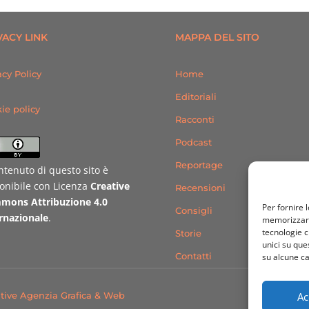
VACY LINK
MAPPA DEL SITO
acy Policy
Home
Editoriali
ie policy
Racconti
Podcast
Reportage
ontenuto di questo sito è
onibile con Licenza
Creative
Recensioni
mons Attribuzione 4.0
Per fornire 
Consigli
rnazionale
.
memorizzare 
tecnologie c
Storie
unici su que
Contatti
su alcune ca
Ac
tive Agenzia Grafica & Web