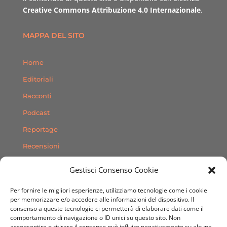
Creative Commons Attribuzione 4.0 Internazionale
.
MAPPA DEL SITO
Home
Editoriali
Racconti
Podcast
Reportage
Recensioni
Consigli
Gestisci Consenso Cookie
Storie
Per fornire le migliori esperienze, utilizziamo tecnologie come i cookie
Contatti
per memorizzare e/o accedere alle informazioni del dispositivo. Il
consenso a queste tecnologie ci permetterà di elaborare dati come il
comportamento di navigazione o ID unici su questo sito. Non
SEGUICI SUI SOCIAL
acconsentire o ritirare il consenso può influire negativamente su alcune