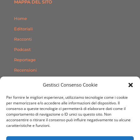
MAPPA DEL SITO
Home
Editoriali
Racconti
Podcast
Reportage
Recensioni
Consigli
Gestisci Consenso Cookie
Storie
Per fornire le migliori esperienze, utilizziamo tecnologie come i cookie
Contatti
per memorizzare e/o accedere alle informazioni del dispositivo. Il
consenso a queste tecnologie ci permetterà di elaborare dati come il
comportamento di navigazione o ID unici su questo sito. Non
SEGUICI SUI SOCIAL
acconsentire o ritirare il consenso può influire negativamente su alcune
caratteristiche e funzioni.