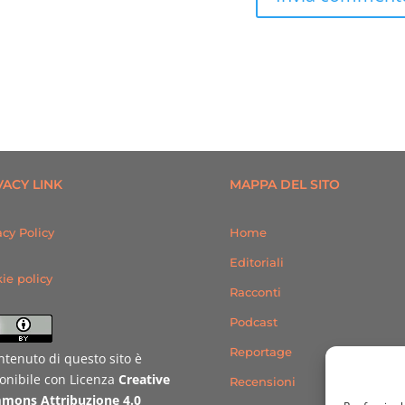
VACY LINK
MAPPA DEL SITO
acy Policy
Home
Editoriali
ie policy
Racconti
Podcast
Reportage
ontenuto di questo sito è
onibile con Licenza
Creative
Recensioni
mons Attribuzione 4.0