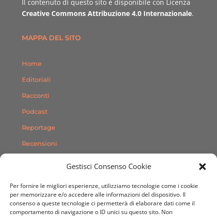
Il contenuto di questo sito è disponibile con Licenza
Creative Commons Attribuzione 4.0 Internazionale
.
MAPPA DEL SITO
Home
Editoriali
Racconti
Podcast
Reportage
Recensioni
Consigli
Gestisci Consenso Cookie
Storie
Per fornire le migliori esperienze, utilizziamo tecnologie come i cookie
Contatti
per memorizzare e/o accedere alle informazioni del dispositivo. Il
consenso a queste tecnologie ci permetterà di elaborare dati come il
comportamento di navigazione o ID unici su questo sito. Non
SEGUICI SUI SOCIAL