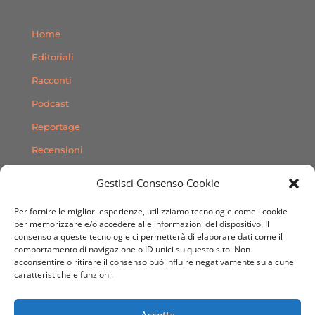
Home
Editoriali
Racconti
Podcast
Reportage
Recensioni
Consigli
Gestisci Consenso Cookie
Storie
Per fornire le migliori esperienze, utilizziamo tecnologie come i cookie
Contatti
per memorizzare e/o accedere alle informazioni del dispositivo. Il
consenso a queste tecnologie ci permetterà di elaborare dati come il
comportamento di navigazione o ID unici su questo sito. Non
SEGUICI SUI SOCIAL
acconsentire o ritirare il consenso può influire negativamente su alcune
caratteristiche e funzioni.
Accetta