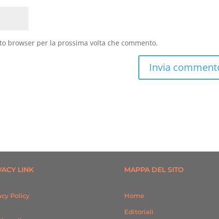
sto browser per la prossima volta che commento.
VACY LINK
MAPPA DEL SITO
acy Policy
Home
Editoriali