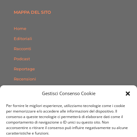
MAPPA DEL SITO
Home
Editoriali
Racconti
Podcast
Reportage
Recensioni
Consigli
Gestisci Consenso Cookie
Storie
Per fornire le migliori esperienze, utilizziamo tecnologie come i cookie
Contatti
per memorizzare e/o accedere alle informazioni del dispositivo. Il
consenso a queste tecnologie ci permetterà di elaborare dati come il
comportamento di navigazione o ID unici su questo sito. Non
SEGUICI SUI SOCIAL
acconsentire o ritirare il consenso può influire negativamente su alcune
caratteristiche e funzioni.