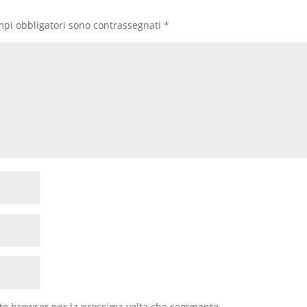
mpi obbligatori sono contrassegnati
*
sto browser per la prossima volta che commento.