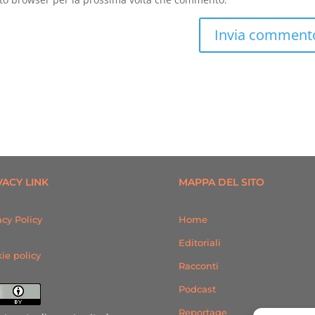
VACY LINK
MAPPA DEL SITO
acy Policy
Home
Editoriali
ie policy
Racconti
Podcast
Reportage