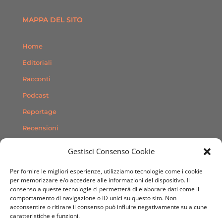
MAPPA DEL SITO
Home
Editoriali
Racconti
Podcast
Reportage
Recensioni
Consigli
Gestisci Consenso Cookie
Storie
Per fornire le migliori esperienze, utilizziamo tecnologie come i cookie
Contatti
per memorizzare e/o accedere alle informazioni del dispositivo. Il
consenso a queste tecnologie ci permetterà di elaborare dati come il
comportamento di navigazione o ID unici su questo sito. Non
SEGUICI SUI SOCIAL
acconsentire o ritirare il consenso può influire negativamente su alcune
caratteristiche e funzioni.