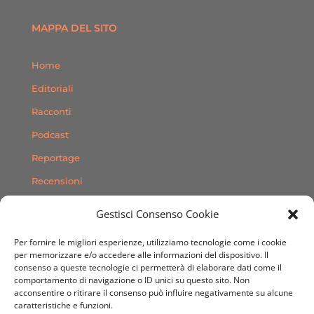
MAPPA DEL SITO
Home
Editoriali
Racconti
Podcast
Reportage
Recensioni
Consigli
Gestisci Consenso Cookie
Storie
Per fornire le migliori esperienze, utilizziamo tecnologie come i cookie
Contatti
per memorizzare e/o accedere alle informazioni del dispositivo. Il
consenso a queste tecnologie ci permetterà di elaborare dati come il
comportamento di navigazione o ID unici su questo sito. Non
SEGUICI SUI SOCIAL
acconsentire o ritirare il consenso può influire negativamente su alcune
caratteristiche e funzioni.