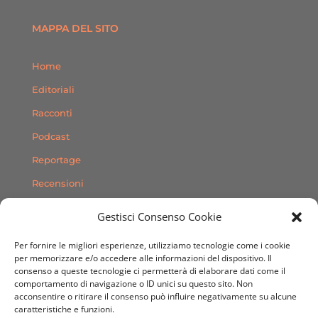
MAPPA DEL SITO
Home
Editoriali
Racconti
Podcast
Reportage
Recensioni
Consigli
Gestisci Consenso Cookie
Storie
Per fornire le migliori esperienze, utilizziamo tecnologie come i cookie
Contatti
per memorizzare e/o accedere alle informazioni del dispositivo. Il
consenso a queste tecnologie ci permetterà di elaborare dati come il
comportamento di navigazione o ID unici su questo sito. Non
SEGUICI SUI SOCIAL
acconsentire o ritirare il consenso può influire negativamente su alcune
caratteristiche e funzioni.