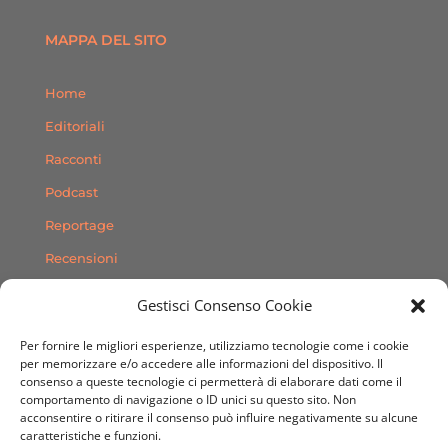
MAPPA DEL SITO
Home
Editoriali
Racconti
Podcast
Reportage
Recensioni
Consigli
Gestisci Consenso Cookie
Storie
Per fornire le migliori esperienze, utilizziamo tecnologie come i cookie
Contatti
per memorizzare e/o accedere alle informazioni del dispositivo. Il
consenso a queste tecnologie ci permetterà di elaborare dati come il
comportamento di navigazione o ID unici su questo sito. Non
SEGUICI SUI SOCIAL
acconsentire o ritirare il consenso può influire negativamente su alcune
caratteristiche e funzioni.