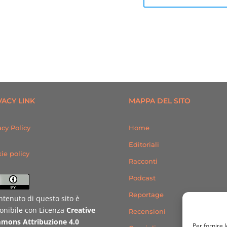
VACY LINK
MAPPA DEL SITO
acy Policy
Home
Editoriali
ie policy
Racconti
Podcast
Reportage
ontenuto di questo sito è
onibile con Licenza
Creative
Recensioni
mons Attribuzione 4.0
Per fornire 