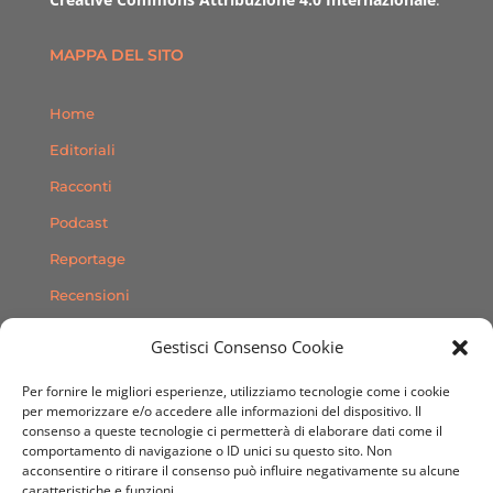
MAPPA DEL SITO
Home
Editoriali
Racconti
Podcast
Reportage
Recensioni
Consigli
Gestisci Consenso Cookie
Storie
Per fornire le migliori esperienze, utilizziamo tecnologie come i cookie
Contatti
per memorizzare e/o accedere alle informazioni del dispositivo. Il
consenso a queste tecnologie ci permetterà di elaborare dati come il
comportamento di navigazione o ID unici su questo sito. Non
SEGUICI SUI SOCIAL
acconsentire o ritirare il consenso può influire negativamente su alcune
caratteristiche e funzioni.