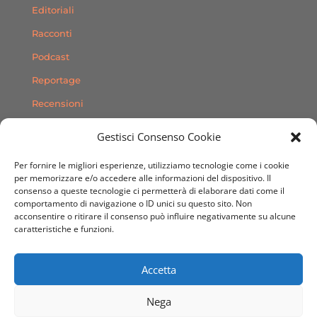
Editoriali
Racconti
Podcast
Reportage
Recensioni
Consigli
Gestisci Consenso Cookie
Storie
Per fornire le migliori esperienze, utilizziamo tecnologie come i cookie
Contatti
per memorizzare e/o accedere alle informazioni del dispositivo. Il
consenso a queste tecnologie ci permetterà di elaborare dati come il
comportamento di navigazione o ID unici su questo sito. Non
SEGUICI SUI SOCIAL
acconsentire o ritirare il consenso può influire negativamente su alcune
caratteristiche e funzioni.
Accetta
Nega