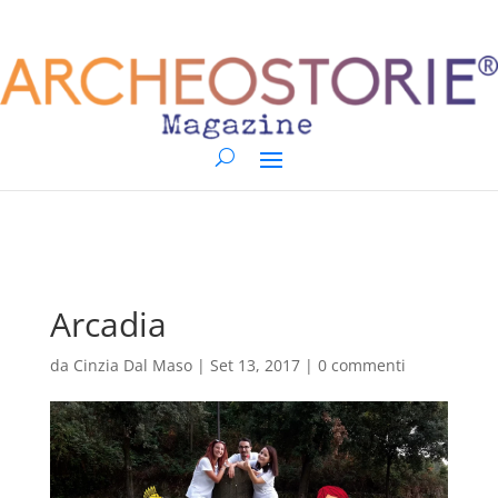
Arcadia
da
Cinzia Dal Maso
|
Set 13, 2017
|
0 commenti