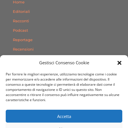
Home
Editoriali
Racconti
Podcast
Reportage
Recensioni
Consigli
Gestisci Consenso Cookie
Storie
Per fornire le migliori esperienze, utilizziamo tecnologie come i cookie
Contatti
per memorizzare e/o accedere alle informazioni del dispositivo. Il
consenso a queste tecnologie ci permetterà di elaborare dati come il
comportamento di navigazione o ID unici su questo sito. Non
SEGUICI SUI SOCIAL
acconsentire o ritirare il consenso può influire negativamente su alcune
caratteristiche e funzioni.
Accetta