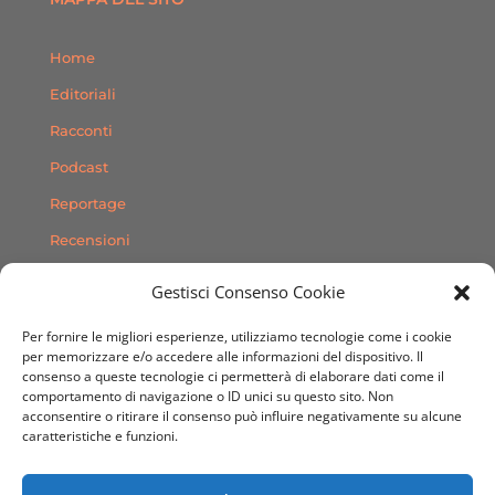
Home
Editoriali
Racconti
Podcast
Reportage
Recensioni
Consigli
Gestisci Consenso Cookie
Storie
Per fornire le migliori esperienze, utilizziamo tecnologie come i cookie
Contatti
per memorizzare e/o accedere alle informazioni del dispositivo. Il
consenso a queste tecnologie ci permetterà di elaborare dati come il
comportamento di navigazione o ID unici su questo sito. Non
SEGUICI SUI SOCIAL
acconsentire o ritirare il consenso può influire negativamente su alcune
caratteristiche e funzioni.