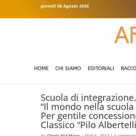
giovedì 06 Agosto 2026
HOME
CHI SIAMO
EDITORIALI
RACCO
Scuola di integrazione
“Il mondo nella scuola 
Per gentile concessione
Classico “Pilo Albertel
da
Cinzia Dal Maso
|
Mag 5, 2017
|
0 comment