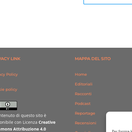
VACY LINK
MAPPA DEL SITO
acy Policy
Home
Editoriali
ie policy
Racconti
Podcast
Reportage
ontenuto di questo sito è
onibile con Licenza
Creative
Recensioni
mons Attribuzione 4.0
Per fornire 