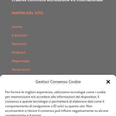
MAPPA DEL SITO
Home
Editoriali
Racconti
Podcast
Reportage
Recensioni
Consigli
Gestisci Consenso Cookie
Storie
Per fornire le migliori esperienze, utilizziamo tecnologie come i cookie
Contatti
per memorizzare e/o accedere alle informazioni del dispositivo. Il
consenso a queste tecnologie ci permetterà di elaborare dati come il
comportamento di navigazione o ID unici su questo sito. Non
SEGUICI SUI SOCIAL
acconsentire o ritirare il consenso può influire negativamente su alcune
caratteristiche e funzioni.