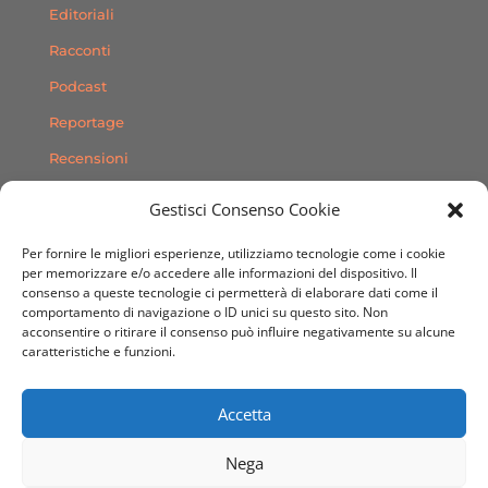
Editoriali
Racconti
Podcast
Reportage
Recensioni
Consigli
Gestisci Consenso Cookie
Storie
Per fornire le migliori esperienze, utilizziamo tecnologie come i cookie
Contatti
per memorizzare e/o accedere alle informazioni del dispositivo. Il
consenso a queste tecnologie ci permetterà di elaborare dati come il
comportamento di navigazione o ID unici su questo sito. Non
SEGUICI SUI SOCIAL
acconsentire o ritirare il consenso può influire negativamente su alcune
caratteristiche e funzioni.
Accetta
Nega