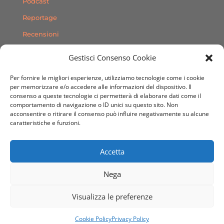
Podcast
Reportage
Recensioni
Consigli
Gestisci Consenso Cookie
Storie
Per fornire le migliori esperienze, utilizziamo tecnologie come i cookie
Contatti
per memorizzare e/o accedere alle informazioni del dispositivo. Il
consenso a queste tecnologie ci permetterà di elaborare dati come il
comportamento di navigazione o ID unici su questo sito. Non
SEGUICI SUI SOCIAL
acconsentire o ritirare il consenso può influire negativamente su alcune
caratteristiche e funzioni.
Accetta
Nega
© 2020 Sito Web realizzato da
Dimensioni Creative
Visualizza le preferenze
Agenzia Grafica & Web
Cookie Policy
Privacy Policy