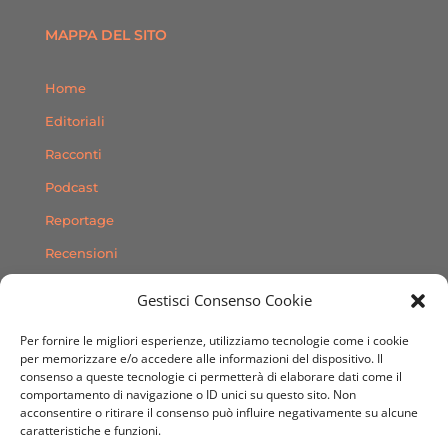
MAPPA DEL SITO
Home
Editoriali
Racconti
Podcast
Reportage
Recensioni
Consigli
Gestisci Consenso Cookie
Storie
Per fornire le migliori esperienze, utilizziamo tecnologie come i cookie
Contatti
per memorizzare e/o accedere alle informazioni del dispositivo. Il
consenso a queste tecnologie ci permetterà di elaborare dati come il
comportamento di navigazione o ID unici su questo sito. Non
SEGUICI SUI SOCIAL
acconsentire o ritirare il consenso può influire negativamente su alcune
caratteristiche e funzioni.