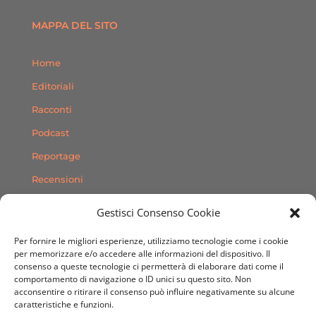
MAPPA DEL SITO
Home
Editoriali
Racconti
Podcast
Reportage
Recensioni
Consigli
Gestisci Consenso Cookie
Storie
Per fornire le migliori esperienze, utilizziamo tecnologie come i cookie
Contatti
per memorizzare e/o accedere alle informazioni del dispositivo. Il
consenso a queste tecnologie ci permetterà di elaborare dati come il
comportamento di navigazione o ID unici su questo sito. Non
SEGUICI SUI SOCIAL
acconsentire o ritirare il consenso può influire negativamente su alcune
caratteristiche e funzioni.