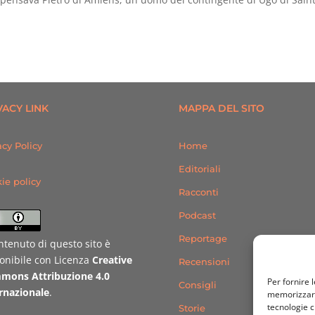
VACY LINK
MAPPA DEL SITO
acy Policy
Home
Editoriali
ie policy
Racconti
Podcast
Reportage
ontenuto di questo sito è
onibile con Licenza
Creative
Recensioni
mons Attribuzione 4.0
Per fornire 
Consigli
rnazionale
.
memorizzare 
tecnologie c
Storie