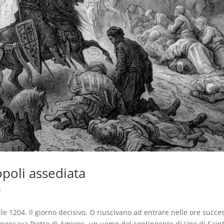
opoli assediata
i
1204. Il giorno decisivo. O riuscivano ad entrare nelle ore succe
to pensava Pietro di Amiens, un uomo del contingente di Ugo di Saint