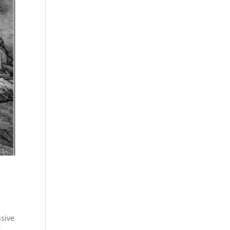
ssive
-