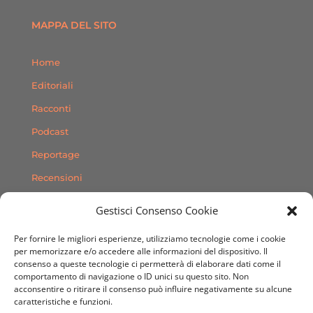
MAPPA DEL SITO
Home
Editoriali
Racconti
Podcast
Reportage
Recensioni
Consigli
Gestisci Consenso Cookie
Storie
Per fornire le migliori esperienze, utilizziamo tecnologie come i cookie
Contatti
per memorizzare e/o accedere alle informazioni del dispositivo. Il
consenso a queste tecnologie ci permetterà di elaborare dati come il
comportamento di navigazione o ID unici su questo sito. Non
SEGUICI SUI SOCIAL
acconsentire o ritirare il consenso può influire negativamente su alcune
caratteristiche e funzioni.