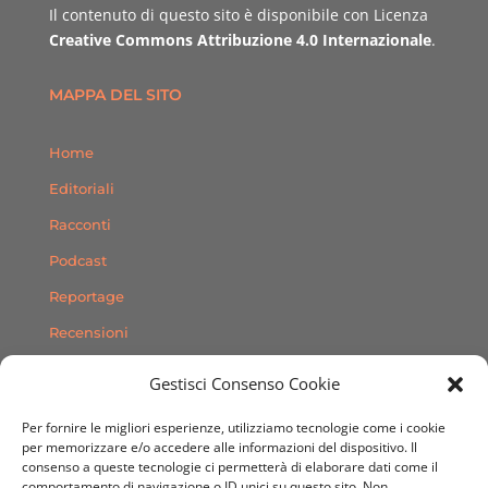
Il contenuto di questo sito è disponibile con Licenza
Creative Commons Attribuzione 4.0 Internazionale
.
MAPPA DEL SITO
Home
Editoriali
Racconti
Podcast
Reportage
Recensioni
Consigli
Gestisci Consenso Cookie
Storie
Per fornire le migliori esperienze, utilizziamo tecnologie come i cookie
Contatti
per memorizzare e/o accedere alle informazioni del dispositivo. Il
consenso a queste tecnologie ci permetterà di elaborare dati come il
comportamento di navigazione o ID unici su questo sito. Non