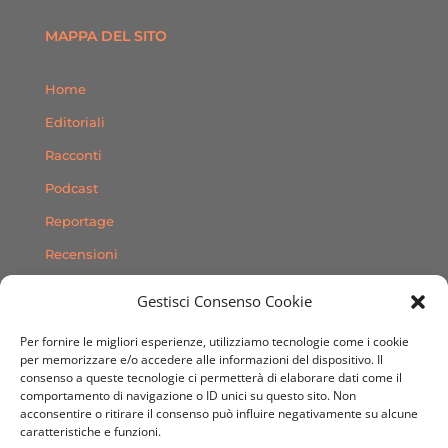
MAPPA DEL SITO
Home
Editoriali
Racconti
Podcast
Reportage
Recensioni
Consigli
Gestisci Consenso Cookie
Storie
Per fornire le migliori esperienze, utilizziamo tecnologie come i cookie
Contatti
per memorizzare e/o accedere alle informazioni del dispositivo. Il
consenso a queste tecnologie ci permetterà di elaborare dati come il
comportamento di navigazione o ID unici su questo sito. Non
SEGUICI SUI SOCIAL
acconsentire o ritirare il consenso può influire negativamente su alcune
caratteristiche e funzioni.